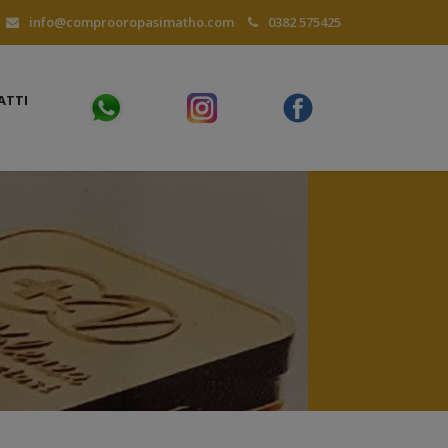
info@comprooropasimatho.com
0382 575425
ATTI