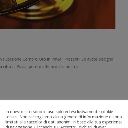
alutazione Compro Oro in Pavia? Presenti! Se avete bisogno
a città di Pavia, potete affidarvi alla nostra
In questo sito sono in uso solo ed esclusivamente cookie
tecnici. Non raccogliamo alcun genere di informazione e sono
limitati alla raccolta di dati anonimi in base alla tua esperienza
di navigazione. Cliccando su “Accetto”, dichiari di aver